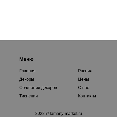
Меню
Главная
Распил
Декоры
Цены
Сочетания декоров
О нас
Тиснения
Контакты
2022 © lamarty-market.ru