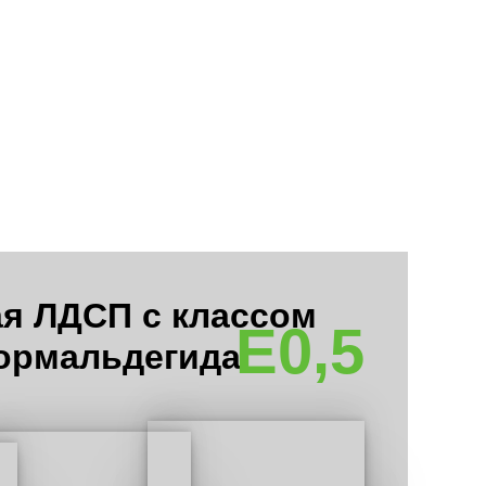
я ЛДСП с классом
E0,5
ормальдегида