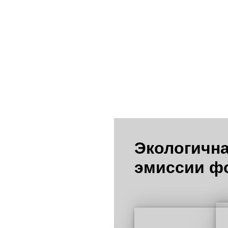
Орех Бруно
Экологична
эмиссии ф